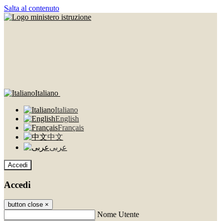
Salta al contenuto
Italiano
Italiano
English
Français
中文
عربى
Accedi
Accedi
button close
×
Nome Utente