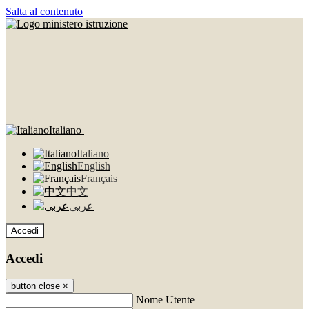
Salta al contenuto
Italiano
Italiano
English
Français
中文
عربى
Accedi
Accedi
button close
×
Nome Utente