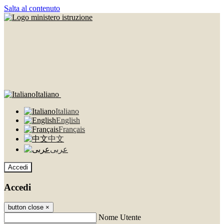
Salta al contenuto
Italiano
Italiano
English
Français
中文
عربى
Accedi
Accedi
button close
×
Nome Utente