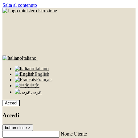
Salta al contenuto
Italiano
Italiano
English
Français
中文
عربى
Accedi
Accedi
button close
×
Nome Utente