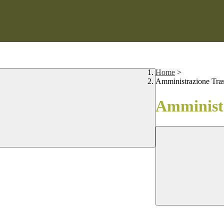
Home
>
Amministrazione Tra
Amministr