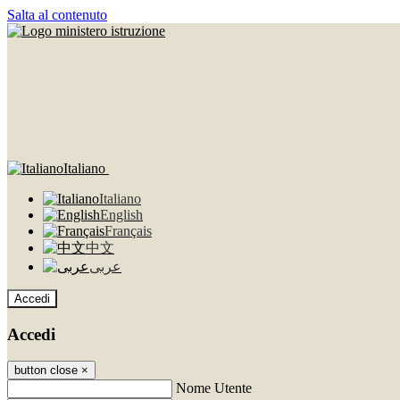
Salta al contenuto
Italiano
Italiano
English
Français
中文
عربى
Accedi
Accedi
button close
×
Nome Utente