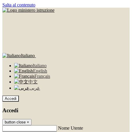
Salta al contenuto
Italiano
Italiano
English
Français
中文
عربى
Accedi
Accedi
button close
×
Nome Utente