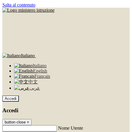
Salta al contenuto
Italiano
Italiano
English
Français
中文
عربى
Accedi
Accedi
button close
×
Nome Utente