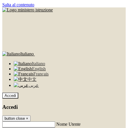
Salta al contenuto
Italiano
Italiano
English
Français
中文
عربى
Accedi
Accedi
button close
×
Nome Utente