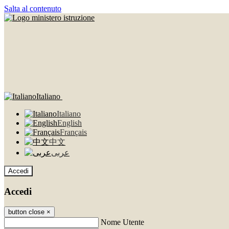
Salta al contenuto
Italiano
Italiano
English
Français
中文
عربى
Accedi
Accedi
button close
×
Nome Utente