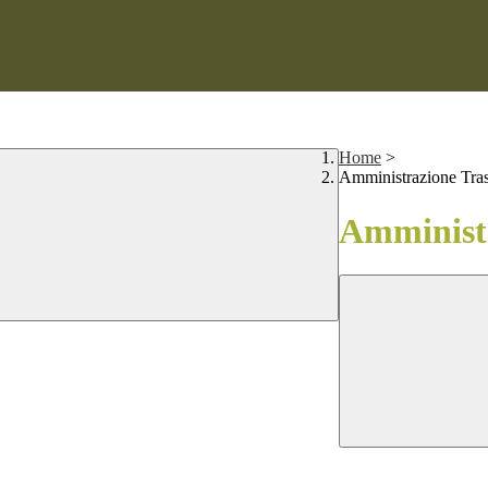
Home
>
Amministrazione Tra
Amministr