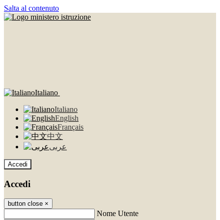
Salta al contenuto
Italiano
Italiano
English
Français
中文
عربى
Accedi
Accedi
button close
×
Nome Utente