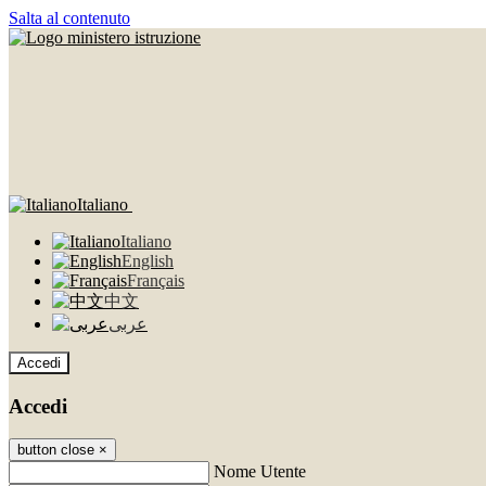
Salta al contenuto
Italiano
Italiano
English
Français
中文
عربى
Accedi
Accedi
button close
×
Nome Utente