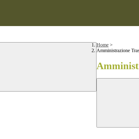
Home
>
Amministrazione Tra
Amministr