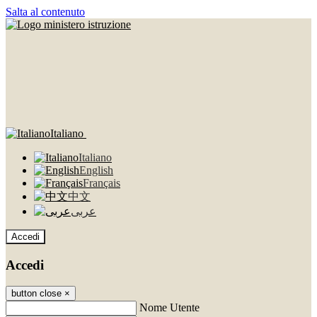
Salta al contenuto
Italiano
Italiano
English
Français
中文
عربى
Accedi
Accedi
button close
×
Nome Utente