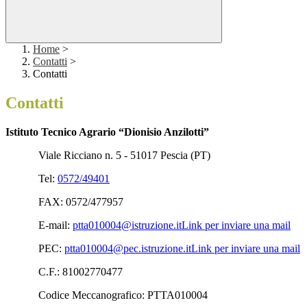
Home
>
Contatti
>
Contatti
Contatti
Istituto Tecnico Agrario “Dionisio Anzilotti”
Viale Ricciano n. 5 - 51017 Pescia (PT)
Tel:
0572/49401
FAX
:
0572/477957
E-mail:
ptta010004@istruzione.it
Link per inviare una mail
PEC:
ptta010004@pec.istruzione.it
Link per inviare una mail
C.F.: 81002770477
Codice Meccanografico: PTTA010004