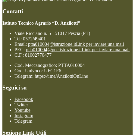
Contatti
Istituto Tecnico Agrario “D. Anzilotti”
Viale Ricciano n. 5 - 51017 Pescia (PT)
Tel:
0572/49401
Email:
ptta010004@istruzione.it
Link per inviare una mail
PEC:
ptta010004@pec.istruzione.it
Link per inviare una mail
C.F.: 81002770477
Cod. Meccanografico: PTTA010004
Cod. Univoco: UFC1F6
Telegram: https://t.me/AnzilottiOnLine
Seguici su
Facebook
Twitter
Youtube
Instagram
Telegram
Sezione Link Utili