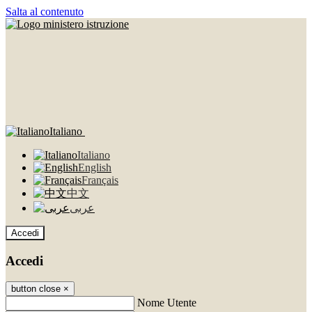
Salta al contenuto
Italiano
Italiano
English
Français
中文
عربى
Accedi
Accedi
button close
×
Nome Utente