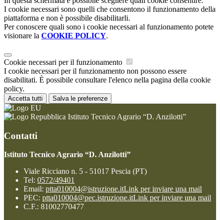
In questa schermata è possibile scegliere quali cookie consentire.
I cookie necessari sono quelli che consentono il funzionamento della
piattaforma e non è possibile disabilitarli.
Per conoscere quali sono i cookie necessari al funzionamento potete
visionare la
COOKIE POLICY
.
Cookie necessari per il funzionamento
I cookie necessari per il funzionamento non possono essere
disabilitati. È possibile consultare l'elenco nella pagina della cookie
policy.
Accetta tutti
Salva le preferenze
Istituto Tecnico Agrario “D. Anzilotti”
Contatti
Istituto Tecnico Agrario “D. Anzilotti”
Viale Ricciano n. 5 - 51017 Pescia (PT)
Tel:
0572/49401
Email:
ptta010004@istruzione.it
Link per inviare una mail
PEC:
ptta010004@pec.istruzione.it
Link per inviare una mail
C.F.: 81002770477