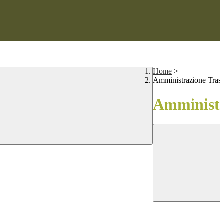
Home
>
Amministrazione Tra
Amministr