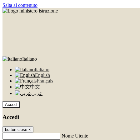
Salta al contenuto
Italiano
Italiano
English
Français
中文
عربى
Accedi
Accedi
button close
×
Nome Utente