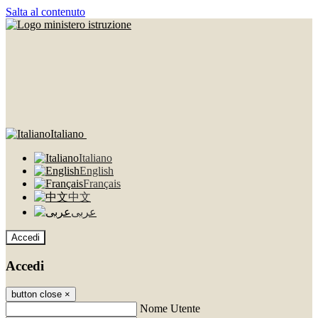
Salta al contenuto
Italiano
Italiano
English
Français
中文
عربى
Accedi
Accedi
button close
×
Nome Utente