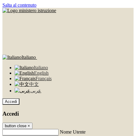
Salta al contenuto
Italiano
Italiano
English
Français
中文
عربى
Accedi
Accedi
button close
×
Nome Utente