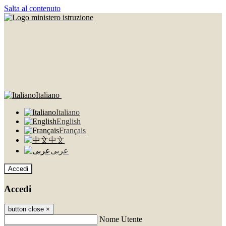
Salta al contenuto
Italiano
Italiano
English
Français
中文
عربى
Accedi
Accedi
button close
×
Nome Utente