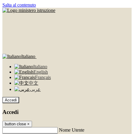
Salta al contenuto
Italiano
Italiano
English
Français
中文
عربى
Accedi
Accedi
button close
×
Nome Utente