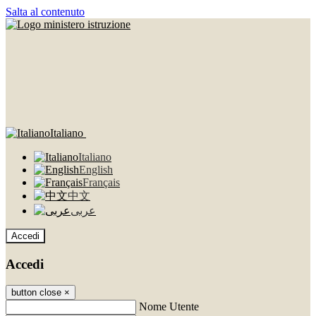
Salta al contenuto
Italiano
Italiano
English
Français
中文
عربى
Accedi
Accedi
button close
×
Nome Utente