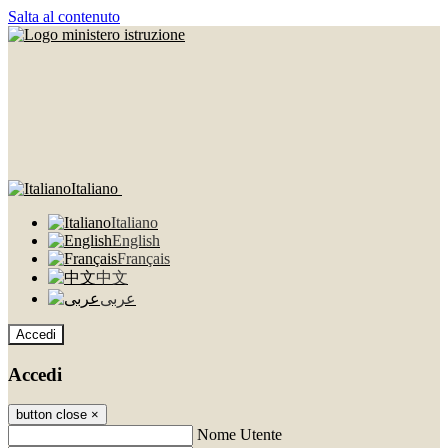
Salta al contenuto
Italiano
Italiano
English
Français
中文
عربى
Accedi
Accedi
button close
×
Nome Utente