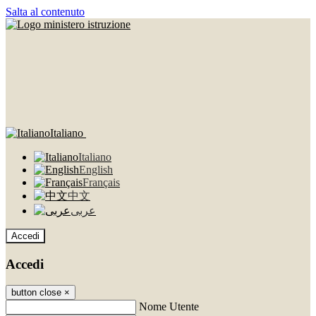
Salta al contenuto
Italiano
Italiano
English
Français
中文
عربى
Accedi
Accedi
button close
×
Nome Utente