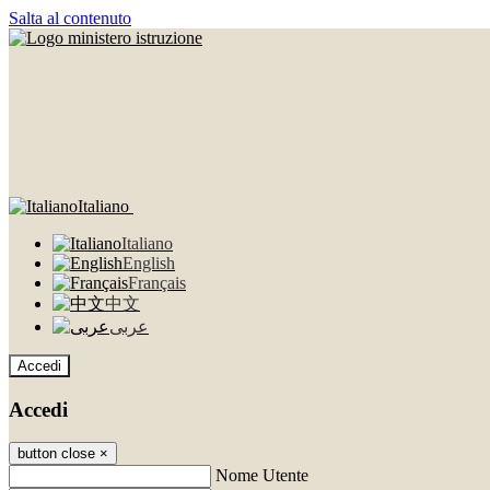
Salta al contenuto
Italiano
Italiano
English
Français
中文
عربى
Accedi
Accedi
button close
×
Nome Utente