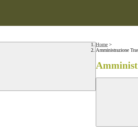
Home
>
Amministrazione Tra
Amministr