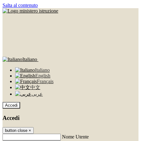
Salta al contenuto
Italiano
Italiano
English
Français
中文
عربى
Accedi
Accedi
button close
×
Nome Utente