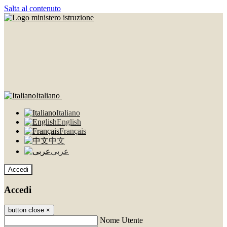
Salta al contenuto
Italiano
Italiano
English
Français
中文
عربى
Accedi
Accedi
button close
×
Nome Utente