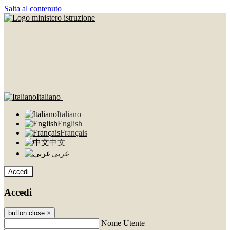
Salta al contenuto
Italiano
Italiano
English
Français
中文
عربى
Accedi
Accedi
button close
×
Nome Utente