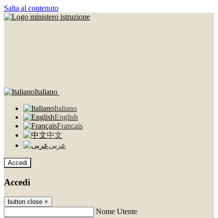
Salta al contenuto
Italiano
Italiano
English
Français
中文
عربى
Accedi
Accedi
button close
×
Nome Utente