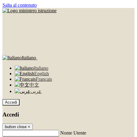
Salta al contenuto
Italiano
Italiano
English
Français
中文
عربى
Accedi
Accedi
button close
×
Nome Utente