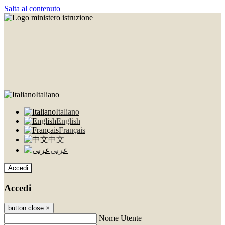
Salta al contenuto
Italiano
Italiano
English
Français
中文
عربى
Accedi
Accedi
button close
×
Nome Utente