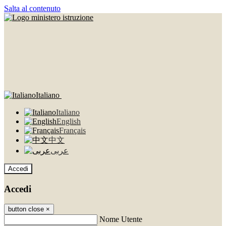
Salta al contenuto
Italiano
Italiano
English
Français
中文
عربى
Accedi
Accedi
button close
×
Nome Utente