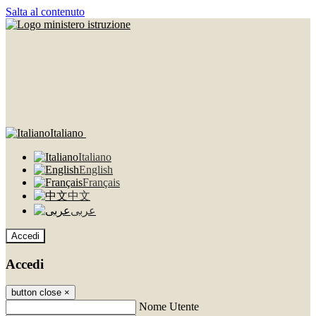
Salta al contenuto
Italiano
Italiano
English
Français
中文
عربى
Accedi
Accedi
button close
×
Nome Utente