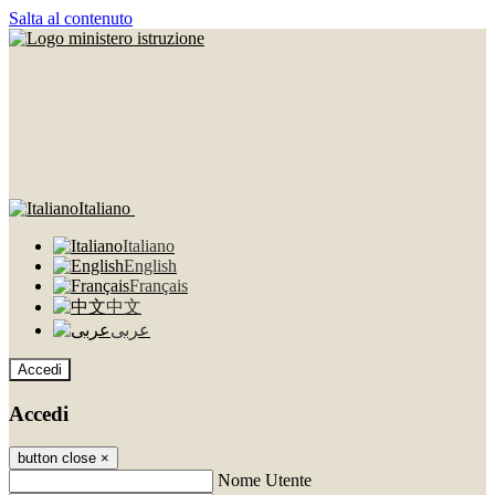
Salta al contenuto
Italiano
Italiano
English
Français
中文
عربى
Accedi
Accedi
button close
×
Nome Utente