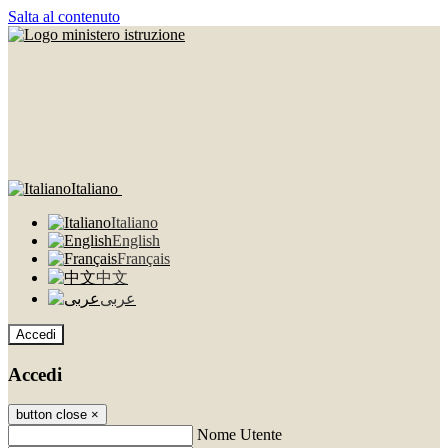
Salta al contenuto
Italiano
Italiano
English
Français
中文
عربى
Accedi
Accedi
button close
×
Nome Utente