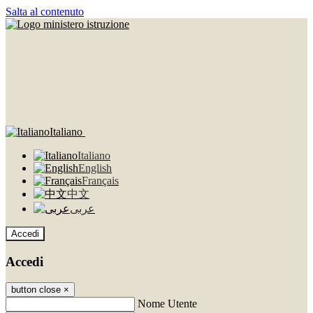
Salta al contenuto
Italiano
Italiano
English
Français
中文
عربى
Accedi
Accedi
button close
×
Nome Utente