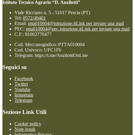
Istituto Tecnico Agrario “D. Anzilotti”
Viale Ricciano n. 5 - 51017 Pescia (PT)
Tel:
0572/49401
Email:
ptta010004@istruzione.it
Link per inviare una mail
PEC:
ptta010004@pec.istruzione.it
Link per inviare una mail
C.F.: 81002770477
Cod. Meccanografico: PTTA010004
Cod. Univoco: UFC1F6
Telegram: https://t.me/AnzilottiOnLine
Seguici su
Facebook
Twitter
Youtube
Instagram
Telegram
Sezione Link Utili
Cookie policy
Note legali
Informativa Privacy