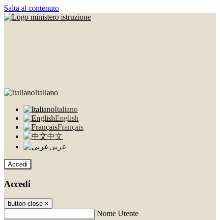
Salta al contenuto
Italiano
Italiano
English
Français
中文
عربى
Accedi
Accedi
button close
×
Nome Utente