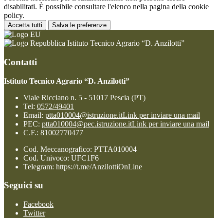
disabilitati. È possibile consultare l'elenco nella pagina della cookie
policy.
Accetta tutti
Salva le preferenze
Istituto Tecnico Agrario “D. Anzilotti”
Contatti
Istituto Tecnico Agrario “D. Anzilotti”
Viale Ricciano n. 5 - 51017 Pescia (PT)
Tel:
0572/49401
Email:
ptta010004@istruzione.it
Link per inviare una mail
PEC:
ptta010004@pec.istruzione.it
Link per inviare una mail
C.F.: 81002770477
Cod. Meccanografico: PTTA010004
Cod. Univoco: UFC1F6
Telegram: https://t.me/AnzilottiOnLine
Seguici su
Facebook
Twitter