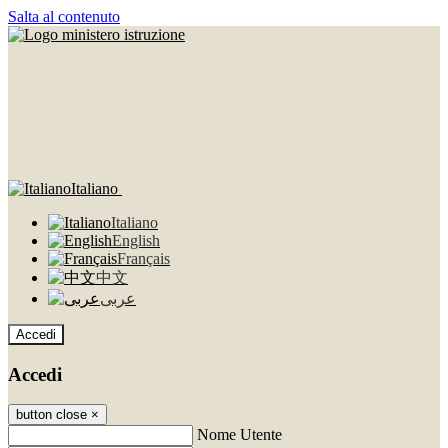
Salta al contenuto
Italiano
Italiano
English
Français
中文
عربى
Accedi
Accedi
button close
×
Nome Utente