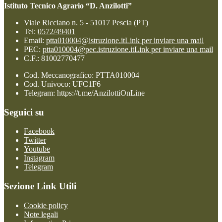
Istituto Tecnico Agrario “D. Anzilotti”
Viale Ricciano n. 5 - 51017 Pescia (PT)
Tel:
0572/49401
Email:
ptta010004@istruzione.it
Link per inviare una mail
PEC:
ptta010004@pec.istruzione.it
Link per inviare una mail
C.F.: 81002770477
Cod. Meccanografico: PTTA010004
Cod. Univoco: UFC1F6
Telegram: https://t.me/AnzilottiOnLine
Seguici su
Facebook
Twitter
Youtube
Instagram
Telegram
Sezione Link Utili
Cookie policy
Note legali