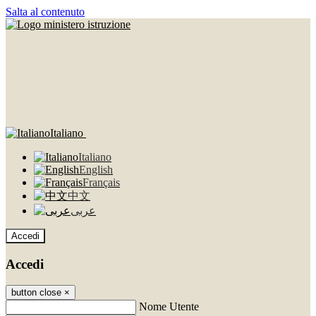
Salta al contenuto
Italiano
Italiano
English
Français
中文
عربى
Accedi
Accedi
button close
×
Nome Utente