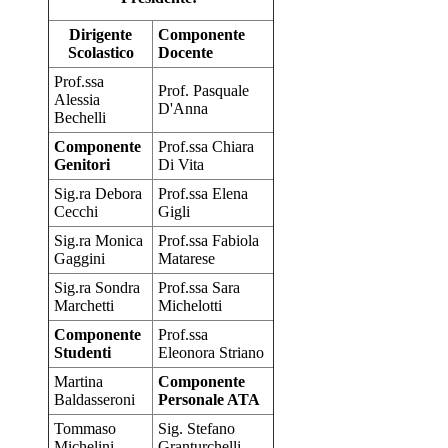
Dirigente
Componente
Scolastico
Docente
Prof.ssa
Prof. Pasquale
Alessia
D'Anna
Bechelli
Componente
Prof.ssa Chiara
Genitori
Di Vita
Sig.ra Debora
Prof.ssa Elena
Cecchi
Gigli
Sig.ra Monica
Prof.ssa Fabiola
Gaggini
Matarese
Sig.ra Sondra
Prof.ssa Sara
Marchetti
Michelotti
Componente
Prof.ssa
Studenti
Eleonora Striano
Martina
Componente
Baldasseroni
Personale ATA
Tommaso
Sig. Stefano
Michelini
Granturchelli