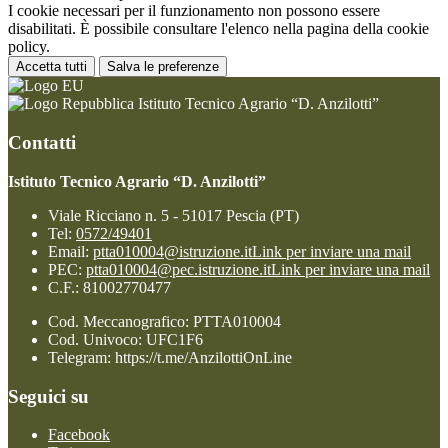
I cookie necessari per il funzionamento non possono essere
disabilitati. È possibile consultare l'elenco nella pagina della cookie
policy.
Accetta tutti
Salva le preferenze
Istituto Tecnico Agrario “D. Anzilotti”
Contatti
Istituto Tecnico Agrario “D. Anzilotti”
Viale Ricciano n. 5 - 51017 Pescia (PT)
Tel:
0572/49401
Email:
ptta010004@istruzione.it
Link per inviare una mail
PEC:
ptta010004@pec.istruzione.it
Link per inviare una mail
C.F.: 81002770477
Cod. Meccanografico: PTTA010004
Cod. Univoco: UFC1F6
Telegram: https://t.me/AnzilottiOnLine
Seguici su
Facebook