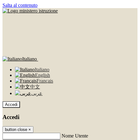
Salta al contenuto
Italiano
Italiano
English
Français
中文
عربى
Accedi
Accedi
button close
×
Nome Utente