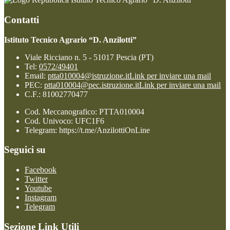
Contatti
Istituto Tecnico Agrario “D. Anzilotti”
Viale Ricciano n. 5 - 51017 Pescia (PT)
Tel:
0572/49401
Email:
ptta010004@istruzione.it
Link per inviare una mail
PEC:
ptta010004@pec.istruzione.it
Link per inviare una mail
C.F.: 81002770477
Cod. Meccanografico: PTTA010004
Cod. Univoco: UFC1F6
Telegram: https://t.me/AnzilottiOnLine
Seguici su
Facebook
Twitter
Youtube
Instagram
Telegram
Sezione Link Utili