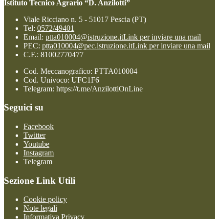
Istituto Tecnico Agrario “D. Anzilotti”
Viale Ricciano n. 5 - 51017 Pescia (PT)
Tel:
0572/49401
Email:
ptta010004@istruzione.it
Link per inviare una mail
PEC:
ptta010004@pec.istruzione.it
Link per inviare una mail
C.F.: 81002770477
Cod. Meccanografico: PTTA010004
Cod. Univoco: UFC1F6
Telegram: https://t.me/AnzilottiOnLine
Seguici su
Facebook
Twitter
Youtube
Instagram
Telegram
Sezione Link Utili
Cookie policy
Note legali
Informativa Privacy