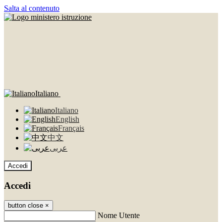
Salta al contenuto
Italiano
Italiano
English
Français
中文
عربى
Accedi
Accedi
button close
×
Nome Utente