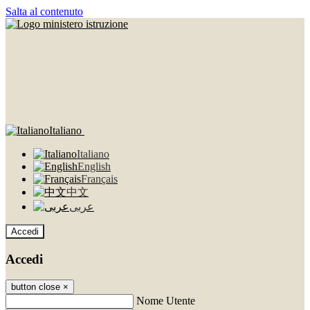
Salta al contenuto
Italiano
Italiano
English
Français
中文
عربى
Accedi
Accedi
button close
×
Nome Utente