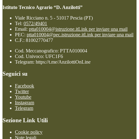
Istituto Tecnico Agrario “D. Anzilotti”
Viale Ricciano n. 5 - 51017 Pescia (PT)
Tel:
0572/49401
Email:
ptta010004@istruzione.it
Link per inviare una mail
PEC:
ptta010004@pec.istruzione.it
Link per inviare una mail
C.F.: 81002770477
Cod. Meccanografico: PTTA010004
Cod. Univoco: UFC1F6
Telegram: https://t.me/AnzilottiOnLine
Seguici su
Facebook
Twitter
Youtube
Instagram
Telegram
Sezione Link Utili
Cookie policy
Note legali