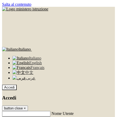
Salta al contenuto
Italiano
Italiano
English
Français
中文
عربى
Accedi
Accedi
button close
×
Nome Utente