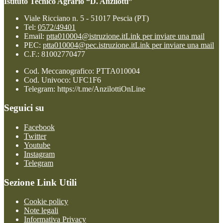
Istituto Tecnico Agrario “D. Anzilotti”
Viale Ricciano n. 5 - 51017 Pescia (PT)
Tel:
0572/49401
Email:
ptta010004@istruzione.it
Link per inviare una mail
PEC:
ptta010004@pec.istruzione.it
Link per inviare una mail
C.F.: 81002770477
Cod. Meccanografico: PTTA010004
Cod. Univoco: UFC1F6
Telegram: https://t.me/AnzilottiOnLine
Seguici su
Facebook
Twitter
Youtube
Instagram
Telegram
Sezione Link Utili
Cookie policy
Note legali
Informativa Privacy