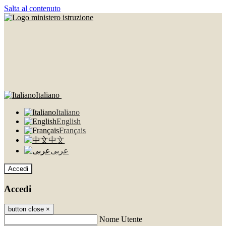
Salta al contenuto
Italiano
Italiano
English
Français
中文
عربى
Accedi
Accedi
button close
×
Nome Utente