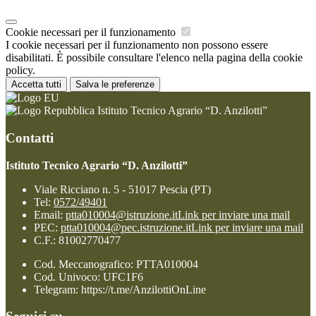
Cookie necessari per il funzionamento
I cookie necessari per il funzionamento non possono essere
disabilitati. È possibile consultare l'elenco nella pagina della cookie
policy.
Accetta tutti
Salva le preferenze
Istituto Tecnico Agrario “D. Anzilotti”
Contatti
Istituto Tecnico Agrario “D. Anzilotti”
Viale Ricciano n. 5 - 51017 Pescia (PT)
Tel:
0572/49401
Email:
ptta010004@istruzione.it
Link per inviare una mail
PEC:
ptta010004@pec.istruzione.it
Link per inviare una mail
C.F.: 81002770477
Cod. Meccanografico: PTTA010004
Cod. Univoco: UFC1F6
Telegram: https://t.me/AnzilottiOnLine