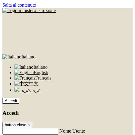
Salta al contenuto
Italiano
Italiano
English
Français
中文
عربى
Accedi
Accedi
button close
×
Nome Utente