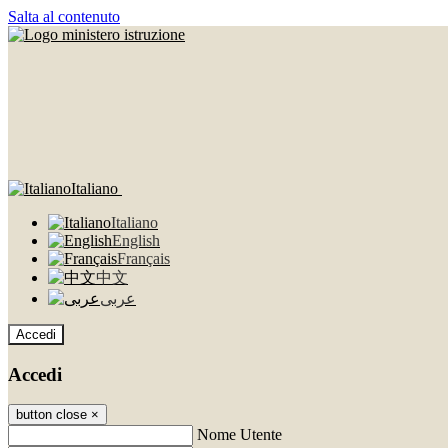
Salta al contenuto
Italiano
Italiano
English
Français
中文
عربى
Accedi
Accedi
button close
×
Nome Utente