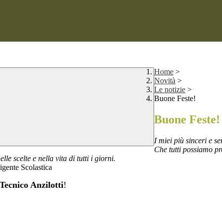
Home
>
Novità
>
Le notizie
>
Buone Feste!
Buone Feste!
I miei più sinceri e se
Che tutti possiamo pr
 scelte e nella vita di tutti i giorni.
astica
 Tecnico Anzilotti
!