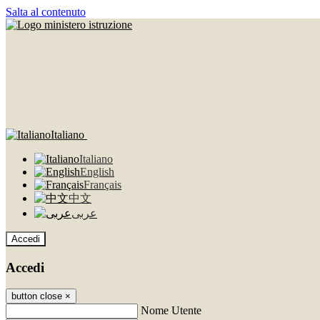
Salta al contenuto
Italiano
Italiano
English
Français
中文
عربى
Accedi
Accedi
button close
×
Nome Utente