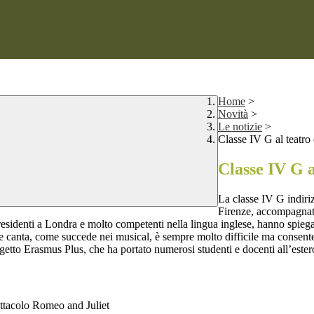
Home
>
Novità
>
Le notizie
>
Classe IV G al teatro
Classe IV G a
La classe IV G indiriz
Firenze, accompagnata
 residenti a Londra e molto competenti nella lingua inglese, hanno spiega
a e canta, come succede nei musical, è sempre molto difficile ma consente
 Progetto Erasmus Plus, che ha portato numerosi studenti e docenti all’este