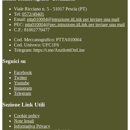
Viale Ricciano n. 5 - 51017 Pescia (PT)
Tel:
0572/49401
Email:
ptta010004@istruzione.it
Link per inviare una mail
PEC:
ptta010004@pec.istruzione.it
Link per inviare una mail
C.F.: 81002770477
Cod. Meccanografico: PTTA010004
Cod. Univoco: UFC1F6
Telegram: https://t.me/AnzilottiOnLine
Seguici su
Facebook
Twitter
Youtube
Instagram
Telegram
Sezione Link Utili
Cookie policy
Note legali
Informativa Privacy