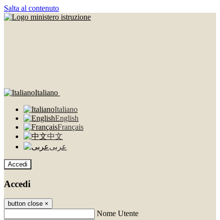
Salta al contenuto
Italiano
Italiano
English
Français
中文
عربى
Accedi
Accedi
button close
×
Nome Utente