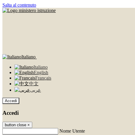
Salta al contenuto
Italiano
Italiano
English
Français
中文
عربى
Accedi
Accedi
button close
×
Nome Utente