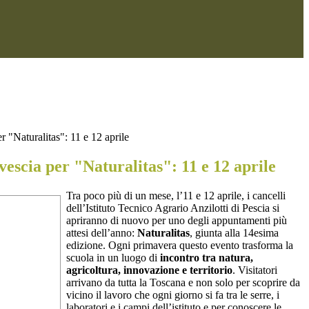
r "Naturalitas": 11 e 12 aprile
vescia per "Naturalitas": 11 e 12 aprile
Tra poco più di un mese, l’11 e 12 aprile, i cancelli
dell’Istituto Tecnico Agrario Anzilotti
di Pescia si
apriranno di nuovo per uno degli appuntamenti più
attesi dell’anno:
Naturalitas
, giunta alla 14esima
edizione.
Ogni primavera questo evento trasforma la
scuola in un luogo di
incontro tra natura,
agricoltura, innovazione e territorio
. Visitatori
arrivano da tutta la Toscana e non solo per scoprire da
vicino il lavoro che ogni giorno si fa tra le serre, i
laboratori e i campi dell’istituto e per conoscere le