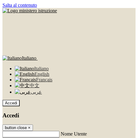
Salta al contenuto
Italiano
Italiano
English
Français
中文
عربى
Accedi
Accedi
button close
×
Nome Utente