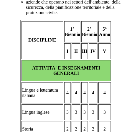
aziende che operano nei settori dell’ambiente, della
sicurezza, della pianificazione territoriale e della
protezione civile.
1°
2°
5°
Biennio
Biennio
Anno
DISCIPLINE
I
II
III
IV
V
ATTIVITA' E INSEGNAMENTI
GENERALI
Lingua e letteratura
4
4
4
4
4
italiana
Lingua inglese
3
3
3
3
3
Storia
2
2
2
2
2