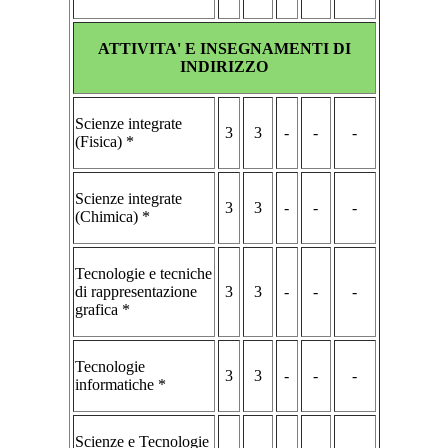
ATTIVITA' E INSEGNAMENTI DI
INDIRIZZO
Scienze integrate
3
3
-
-
-
(Fisica) *
Scienze integrate
3
3
-
-
-
(Chimica) *
Tecnologie e tecniche
di rappresentazione
3
3
-
-
-
grafica *
Tecnologie
3
3
-
-
-
informatiche *
Scienze e Tecnologie