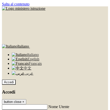
Salta al contenuto
Italiano
Italiano
English
Français
中文
عربى
Accedi
Accedi
button close
×
Nome Utente