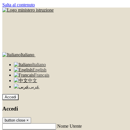
Salta al contenuto
Italiano
Italiano
English
Français
中文
عربى
Accedi
Accedi
button close
×
Nome Utente