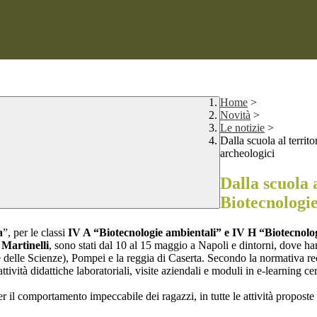
Home
>
Novità
>
Le notizie
>
Dalla scuola al territo
archeologici
Dalla scuola a
Biotecnologie
a
”, per le classi
IV A “Biotecnologie ambientali” e IV H “Biotecnolog
 Martinelli
, sono stati dal 10 al 15 maggio a Napoli e dintorni, dove ha
e delle Scienze), Pompei e la reggia di Caserta. Secondo la normativa 
ività didattiche laboratoriali, visite aziendali e moduli in e-learning c
 comportamento impeccabile dei ragazzi, in tutte le attività proposte e